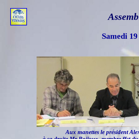
Assembl
Samedi 19
Aux manettes le président Alex
à sa droite Mr Boijoux, membre ffct du c